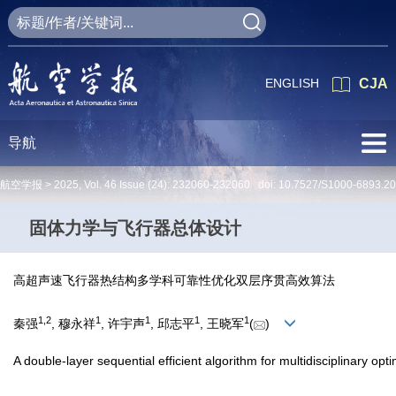
ENGLISH
CJA
导航
航空学报 >
2025
,
Vol. 46
Issue (24)
: 232060-232060 doi:
10.7527/S1000-6893.2
固体力学与飞行器总体设计
高超声速飞行器热结构多学科可靠性优化双层序贯高效算法
1
,
2
1
1
1
1
秦强
, 穆永祥
, 许宇声
, 邱志平
, 王晓军
(
)
A double-layer sequential efficient algorithm for multidisciplinary opti