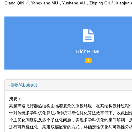
1
,
2
1
1
1
Qiang QIN
, Yongxiang MU
, Yusheng XU
, Zhiping QIU
, Xiaoju
RichHTML
5
摘要/Abstract
摘要：
高超声速飞行器热结构面临着复杂的服役环境，在其结构设计过程
针对传统多学科优化算法和传统可靠性优化算法效率低下、收敛困
个主优化问题以及多个子优化问题，实现多学科优化约束间解耦，
进行可靠性优化，采用双层嵌套的方式，将确定性优化与可靠性分