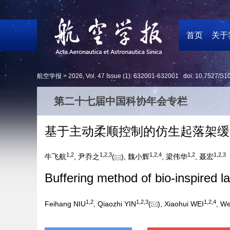
首页
关于
航空学报 >
2026
,
Vol. 47
Issue (1)
: 632001-632001 doi:
10.7527/S1
第二十七届中国科协年会专栏
基于主动柔顺控制的仿生起落架缓
1
,
2
1
,
2
,
3
1
,
2
,
4
1
,
2
1
,
2
,
3
牛飞航
, 尹乔之
(
), 魏小辉
, 梁伟华
, 聂宏
Buffering method of bio-inspired l
1
,
2
1
,
2
,
3
1
,
2
,
4
Feihang NIU
, Qiaozhi YIN
(
), Xiaohui WEI
, W