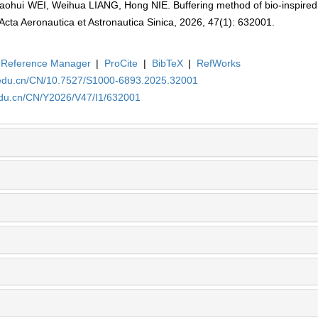
iaohui WEI, Weihua LIANG, Hong NIE. Buffering method of bio-inspired
 Acta Aeronautica et Astronautica Sinica, 2026, 47(1): 632001.
Reference Manager
|
ProCite
|
BibTeX
|
RefWorks
a.edu.cn/CN/10.7527/S1000-6893.2025.32001
edu.cn/CN/Y2026/V47/I1/632001