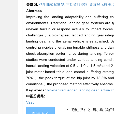
关键词:
仿生腿式起落架,
主动柔顺控制,
多旋翼飞行器,
Abstract:
Improving the landing adaptability and buffering cap
environments. Traditional landing gear systems are t
uneven terrain or respond actively to impact forces
challenges， a bio-inspired legged landing gear inte
landing gear and the aerial vehicle is established.
control principles， enabling tunable stiffness and dam
shock absorption performance during landing. To veri
studies were conducted under various landing condi
lateral landing velocities of 0.5， 1.0， 1.5 m/s and 2
joint motor-based triple-loop control buffering str
70%， the peak torque of the hip joint by 78.5% and
conditions， the proposed method effectively absorbs la
Key words:
bio-inspired legged landing gear,
active c
中图分类号:
V226
牛飞航, 尹乔之, 魏小辉, 梁伟华