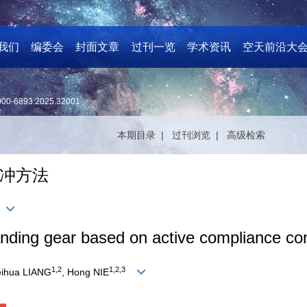
我们
编委会
封面文章
过刊一览
学术资讯
空天前沿大
000-6893.2025.32001
本期目录 |
过刊浏览 |
高级检索
冲方法
anding gear based on active compliance con
1
,
2
1
,
2
,
3
eihua LIANG
, Hong NIE