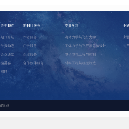
关于我们
期刊社服务
专业学科
封
期刊介绍
作者服务
流体力学与飞行力学
封
学报动态
广告服务
固体力学与飞行器总体设计
过
会议通知
企业服务
电子电气工程与控制
编委会
合作伙伴服务
材料工程与机械制造
招聘
编辑部