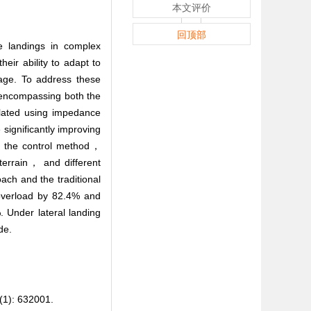
本文评价
回顶部
afe landings in complex
eir ability to adapt to
mage. To address these
 encompassing both the
ulated using impedance
 significantly improving
of the control method，
terrain， and different
ach and the traditional
 overload by 82.4% and
 Under lateral landing
de.
 632001.