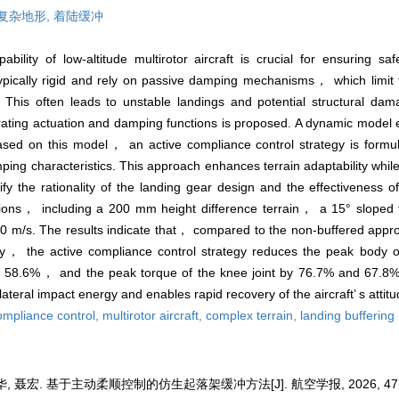
复杂地形,
着陆缓冲
ability of low-altitude multirotor aircraft is crucial for ensuring s
ypically rigid and rely on passive damping mechanisms， which limit th
. This often leads to unstable landings and potential structural da
grating actuation and damping functions is proposed. A dynamic model
 Based on this model， an active compliance control strategy is form
ping characteristics. This approach enhances terrain adaptability while
fy the rationality of the landing gear design and the effectiveness 
tions， including a 200 mm height difference terrain， a 15° sloped 
.0 m/s. The results indicate that， compared to the non-buffered appro
ategy， the active compliance control strategy reduces the peak body
 58.6%， and the peak torque of the knee joint by 76.7% and 67.8%.
teral impact energy and enables rapid recovery of the aircraft’ s attitu
ompliance control,
multirotor aircraft,
complex terrain,
landing buffering
, 聂宏. 基于主动柔顺控制的仿生起落架缓冲方法[J]. 航空学报, 2026, 47(1):