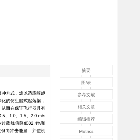
摘要
图/表
缓冲方式，难以适应崎岖
参考文献
体化的仿生腿式起落架，
相关文章
，从而在保证飞行器具有
0、1.5、2.0 m/s
编辑推荐
载峰值降低82.4%和
吸收侧向冲击能量，并使机
Metrics