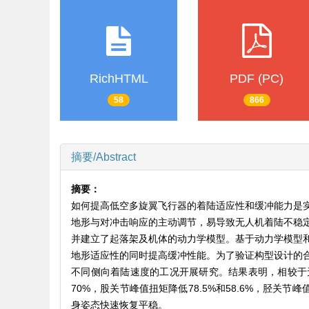
RichHTML
PDF (PC)
58
866
摘要/Abstract
摘要：
如何提高低空多旋翼飞行器的着陆适应性和缓冲能力是
地形与对冲击响应的主动调节，易导致无人机着陆不稳
并建立了起落架及机体的动力学模型。基于动力学模型
地形适应性的同时提高缓冲性能。为了验证构型设计的合理性和控
不同侧向着陆速度的工况开展研究。结果表明，相较于无
70%，股关节峰值扭矩降低78.5%和58.6%，胫关
身姿态快速恢复平稳。