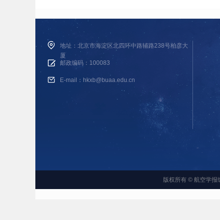
地址：北京市海淀区北四环中路辅路238号柏彦大
厦
邮政编码：100083
E-mail：hkxb@buaa.edu.cn
版权所有 © 航空学报