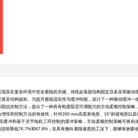
实现其在复杂环境中安全着陆的关键。传统起落架结构固定且多采用被动
定甚至结构损坏。为提升着陆适应性与缓冲性能，设计了一种驱动缓冲一
和阻抗控制方法，提出了一种具有刚度阻尼可调能力的主动柔顺控制策略
制方法的有效性，针对200 mm高度差地形、15°斜坡地形以及0.5、1.
缓冲和基于关节电机三环控制的缓冲策略，主动柔顺控制策略可将机体过
节峰值扭矩降低76.7%和67.8%；在具有侧向着陆速度的工况下，能够有效