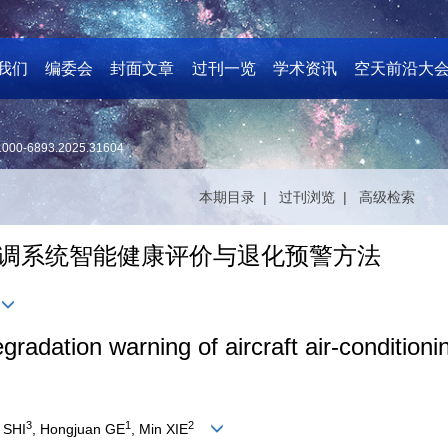
我们
编委会
封面文章
过刊一览
学术资讯
空天前沿大
1000-6893.2025.31604
本期目录 |
过刊浏览 |
高级检索
空调系统智能健康评价与退化预警方法
degradation warning of aircraft air-conditio
3
1
2
g SHI
, Hongjuan GE
, Min XIE