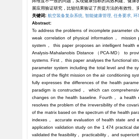
阵维度不一致的问题，实现健康指标的高效构建、健康状态
展应用验证研究，比较结果验证了所提方法的有效性、
关键词:
航空装备复杂系统,
智能健康管理,
任务要求,
环
Abstract:
To address the problems of incomplete parameter cha
weak correlation of physical information， mission pr
system， this paper proposes an intelligent health 
Analysis-Mahalanobis Distance （PCA-MD） to provide a
systems. First， this paper analyses the functional stru
parameter system including the total level and the 
impact of the flight mission on the air conditioning 
fully expresses the differences of the health param
paradigm is constructed， which can comprehensive
changes on the health baseline. Fourth， a health
resolves the problem of the irreversibility of the cova
of the matrix based on the spectrum of the health para
indexes， accurate evaluation of health state and ea
application validation study on the 1 474 practical 
validated the feasibility， practicability， and superior