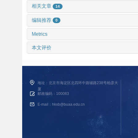
相关文章
14
编辑推荐
0
Metrics
本文评价
地址：北京市海淀区北四环中路辅路238号柏彦大
厦
邮政编码：100083
E-mail：hkxb@buaa.edu.cn