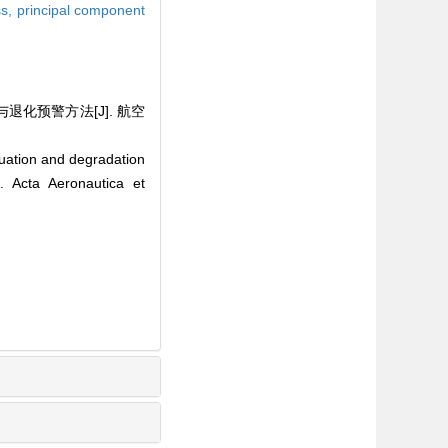
ss,
principal component
退化预警方法[J]. 航空
uation and degradation
. Acta Aeronautica et