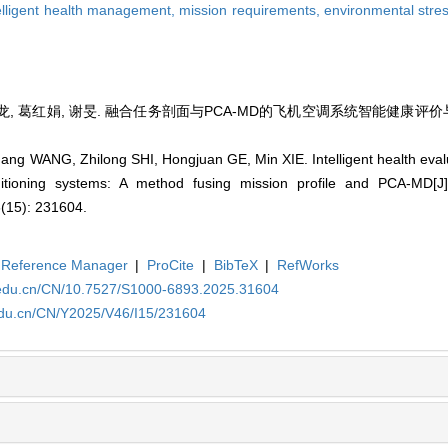
elligent health management,
mission requirements,
environmental stre
智龙, 葛红娟, 谢旻. 融合任务剖面与PCA-MD的飞机空调系统智能健康评价与
ng WANG, Zhilong SHI, Hongjuan GE, Min XIE. Intelligent health eval
nditioning systems: A method fusing mission profile and PCA-MD[J]
6(15): 231604.
Reference Manager
|
ProCite
|
BibTeX
|
RefWorks
a.edu.cn/CN/10.7527/S1000-6893.2025.31604
.edu.cn/CN/Y2025/V46/I15/231604