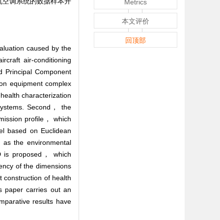
机空调系统的数据样本开
Metrics
本文评价
回顶部
aluation caused by the
craft air-conditioning
nd Principal Component
tion equipment complex
 health characterization
e systems. Second， the
 mission profile， which
del based on Euclidean
 as the environmental
MD is proposed， which
stency of the dimensions
 construction of health
s paper carries out an
omparative results have