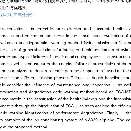
的准确评价和性能退化的预警识别；最后，针对1 474个实际A320飞
实用性与优越性。
境应力,
主成分分析
racterization， imperfect feature extraction and inaccurate health ev
ocess and environmental stress in the health state evaluation of air
evaluation and degradation warning method fusing mission profile a
 set of general solutions for intelligent health evaluation of avia
cture and typical failures of the air conditioning system， constructs a
system level， and captures the coupled failure characteristics of th
system is analyzed to design a health parameter spectrum based on the
eters in the different mission phases. Third， a health baseline mo
ly consider the influence of maintenance and inspection， as well
 evaluation and degradation early warning method based on PCA-
riance matrix in the construction of the health indexes and the inconsi
meters through the introduction of PCA， so as to achieve the efficient
rly warning identification of performance degradation. Finally， thi
data samples of the air conditioning system of a A320 airplane. The c
ity of the proposed method.