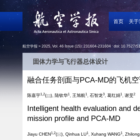
首页
关于
航空学报 >
2025
,
Vol. 46
Issue (15)
: 231604-231604 doi:
10.7527/S
固体力学与飞行器总体设计
融合任务剖面与PCA-MD的飞机
1
,
2
1
1
3
1
2
陈嘉宇
(
), 陆钦华
, 王旭航
, 石智龙
, 葛红娟
, 谢旻
Intelligent health evaluation and 
mission profile and PCA-MD
1
,
2
1
1
Jiayu CHEN
(
), Qinhua LU
, Xuhang WANG
, Zhilon