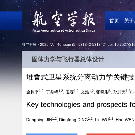
首页
关于
航空学报 >
2025
,
Vol. 46
Issue (5)
: 531342-531342 doi:
10.7527/S1
固体力学与飞行器总体设计
堆叠式卫星系统分离动力学关键技
1
,
2
1
,
2
1
,
2
1
,
2
3
1
,
2
金栋平
, 丁鼎峰
, 伍霖
, 文浩
, 张晓彤
, 孙加亮
(
Key technologies and prospects fo
1
,
2
1
,
2
1
,
2
Dongping JIN
, Dingfeng DING
, Lin WU
, Hao WEN