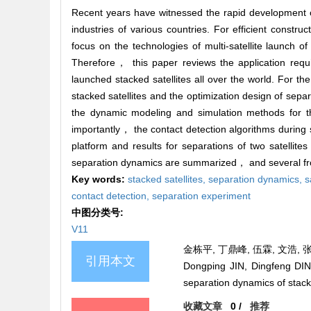
Recent years have witnessed the rapid development of 
industries of various countries. For efficient constru
focus on the technologies of multi-satellite launch 
Therefore， this paper reviews the application requ
launched stacked satellites all over the world. For th
stacked satellites and the optimization design of sep
the dynamic modeling and simulation methods for 
importantly， the contact detection algorithms during 
platform and results for separations of two satellit
separation dynamics are summarized， and several front
Key words:
stacked satellites,
separation dynamics,
s
contact detection,
separation experiment
中图分类号:
V11
金栋平, 丁鼎峰, 伍霖, 文浩, 
引用本文
Dongping JIN, Dingfeng DIN
separation dynamics of stacke
收藏文章
0
/
推荐