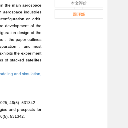
本文评价
s in the main aerospace
in aerospace industries
回顶部
configuration on orbit.
the development of the
iguration design of the
tes， the paper outlines
 separation， and most
exhibits the experiment
s of stacked satellites
deling and simulation,
46(5): 531342.
ies and prospects for
46(5): 531342.