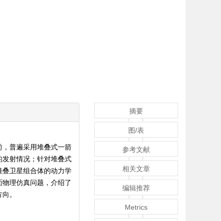
摘要
图/表
前，普遍采用堆叠式一箭
参考文献
的发射情况；针对堆叠式
相关文章
堆叠卫星组合体的动力学
面物理仿真问题，介绍了
编辑推荐
方向。
Metrics