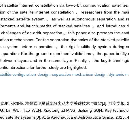
satellite internet constellation via low-orbit communication satellite
ction of the satellite internet constellation， researchers from the ma
of stacked satellite system， as well as autonomous separation and re
irements and launch merits of stacked satellites， and introduces 
e challenges of on orbit separation， this paper also presents the conf
aration mechanisms. For the separation dynamics of the stacked satelli
the system before separation， the rigid multibody system during
separation. For the ground experiment validations， the paper briefly 
es between layers and in the same layer. Finally， the key technologie
ier directions for further study are highlighed.
atellite configuration design,
separation mechanism design,
dynamic mo
张晓彤, 孙加亮. 堆叠式卫星系统分离动力学关键技术与展望[J]. 航空学报, 2025, 
G, Lin WU, Hao WEN, Xiaotong ZHANG, Jialiang SUN. Key technolog
d satellite systems[J]. Acta Aeronautica et Astronautica Sinica, 2025, 