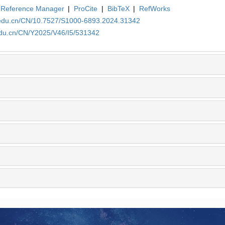
Reference Manager
|
ProCite
|
BibTeX
|
RefWorks
a.edu.cn/CN/10.7527/S1000-6893.2024.31342
edu.cn/CN/Y2025/V46/I5/531342