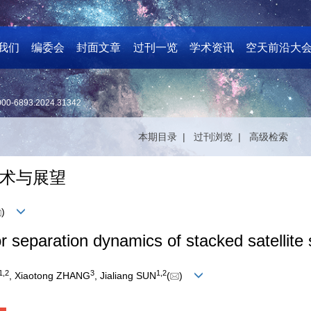
我们
编委会
封面文章
过刊一览
学术资讯
空天前沿大
000-6893.2024.31342
本期目录 |
过刊浏览 |
高级检索
术与展望
)
r separation dynamics of stacked satellite
1
,
2
3
1
,
2
, Xiaotong ZHANG
, Jialiang SUN
(
)