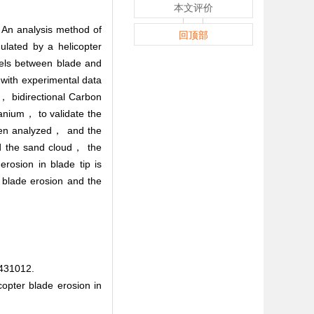
本文评价
 An analysis method of
回顶部
ulated by a helicopter
dels between blade and
 with experimental data
， bidirectional Carbon
ium， to validate the
then analyzed， and the
and the sand cloud， the
rosion in blade tip is
e blade erosion and the
31012.
pter blade erosion in