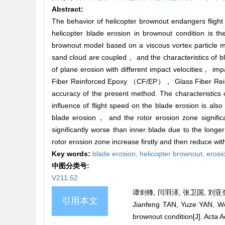
Abstract:
The behavior of helicopter brownout endangers fligh
helicopter blade erosion in brownout condition is t
brownout model based on a viscous vortex particle 
sand cloud are coupled， and the characteristics of bl
of plane erosion with different impact velocities， i
Fiber Reinforced Epoxy （CF/EP）， Glass Fiber Rei
accuracy of the present method. The characteristics 
influence of flight speed on the blade erosion is al
blade erosion， and the rotor erosion zone significa
significantly worse than inner blade due to the long
rotor erosion zone increase firstly and then reduce with
Key words:
blade erosion,
helicopter brownout,
erosi
中图分类号:
V211.52
谭剑锋, 闫羽泽, 张卫国, 刘亚奎,
引用本文
Jianfeng TAN, Yuze YAN, We
brownout condition[J]. Acta A