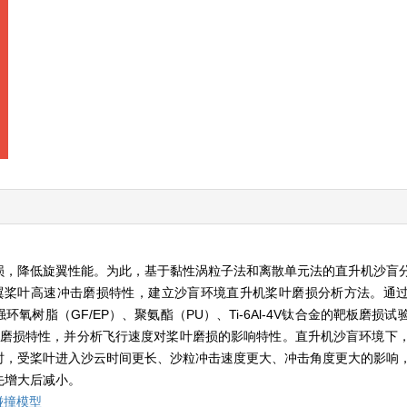
损，降低旋翼性能。为此，基于黏性涡粒子法和离散单元法的直升机沙盲
桨叶高速冲击磨损特性，建立沙盲环境直升机桨叶磨损分析方法。通过与
环氧树脂（GF/EP）、聚氨酯（PU）、Ti-6Al-4V钛合金的靶板磨损
桨叶磨损特性，并分析飞行速度对桨叶磨损的影响特性。直升机沙盲环境下
时，受桨叶进入沙云时间更长、沙粒冲击速度更大、冲击角度更大的影响
先增大后减小。
碰撞模型