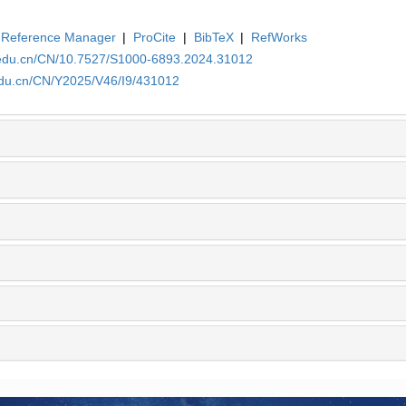
Reference Manager
|
ProCite
|
BibTeX
|
RefWorks
a.edu.cn/CN/10.7527/S1000-6893.2024.31012
edu.cn/CN/Y2025/V46/I9/431012