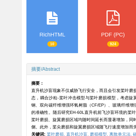
RichHTML
PDF (PC)
10
924
摘要/Abstract
摘要：
直升机沙盲现象不仅威胁飞行安全，而且会引发桨叶磨
态，耦合沙粒-桨叶冲击模型与桨叶磨损模型，考虑旋翼
钢、双向碳纤维增强环氧树脂（CF/EP）、玻璃纤维增强
的准确性。随后研究EH-60L直升机前飞沙盲环境的
桨叶磨损、旋翼磨损区域均随时间延长而显著增加，同
侧。此外，桨尖磨损和旋翼磨损区域随飞行速度增加而
关键词:
桨叶磨损,
直升机沙盲,
磨损模型,
离散单元法,