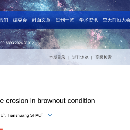
我们
编委会
封面文章
过刊一览
学术资讯
空天前沿大
000-6893.2024.31012
本期目录 |
过刊浏览 |
高级检索
e erosion in brownout condition
2
3
IU
, Tianshuang SHAO