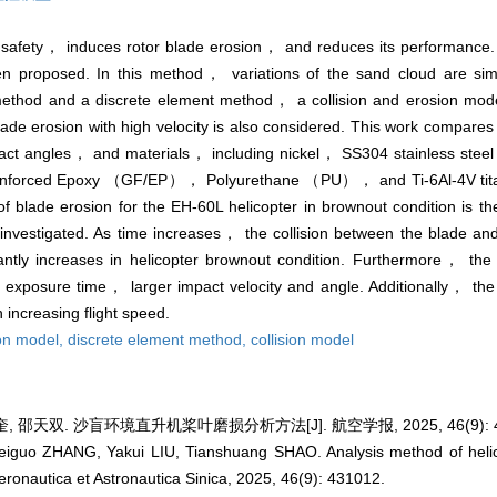
t safety， induces rotor blade erosion， and reduces its performance.
hen proposed. In this method， variations of the sand cloud are sim
method and a discrete element method， a collision and erosion mo
ade erosion with high velocity is also considered. This work compares
mpact angles， and materials， including nickel， SS304 stainless steel
nforced Epoxy （GF/EP）， Polyurethane （PU）， and Ti-6Al-4V titan
of blade erosion for the EH-60L helicopter in brownout condition is 
so investigated. As time increases， the collision between the blade 
ntly increases in helicopter brownout condition. Furthermore， the e
er exposure time， larger impact velocity and angle. Additionally， th
 increasing flight speed.
on model,
discrete element method,
collision model
 邵天双. 沙盲环境直升机桨叶磨损分析方法[J]. 航空学报, 2025, 46(9): 4
iguo ZHANG, Yakui LIU, Tianshuang SHAO. Analysis method of helico
eronautica et Astronautica Sinica, 2025, 46(9): 431012.