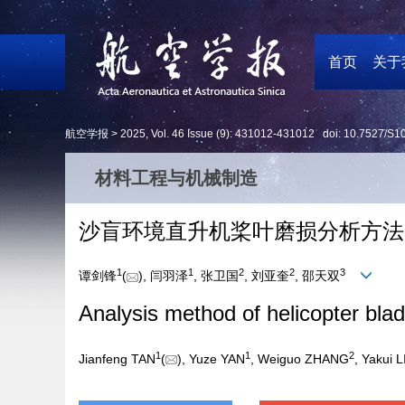
首页
关于
航空学报 >
2025
,
Vol. 46
Issue (9)
: 431012-431012 doi:
10.7527/S1
材料工程与机械制造
沙盲环境直升机桨叶磨损分析方法
1
1
2
2
3
谭剑锋
(
), 闫羽泽
, 张卫国
, 刘亚奎
, 邵天双
Analysis method of helicopter blad
1
1
2
Jianfeng TAN
(
), Yuze YAN
, Weiguo ZHANG
, Yakui L