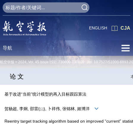
ENGLISH
CJA
导航
航空学报 >
2024
,
Vol. 45
Issue (S1)
: 730800-730800 doi:
10.7527/S1000-6893.2
论 文
基于改进“当前”统计模型的再入目标跟踪算法
贺杨超, 李炯, 邵雷(
), 卜祥伟, 张锦林, 姬博洋
Reentry target tracking algorithm based on improved “current” statis