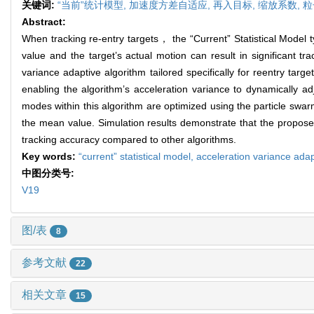
关键词:
“当前”统计模型,
加速度方差自适应,
再入目标,
缩放系数,
粒
Abstract:
When tracking re-entry targets， the “Current” Statistical Model
value and the target’s actual motion can result in significant 
variance adaptive algorithm tailored specifically for reentry targ
enabling the algorithm’s acceleration variance to dynamically adj
modes within this algorithm are optimized using the particle swa
the mean value. Simulation results demonstrate that the proposed
tracking accuracy compared to other algorithms.
Key words:
“current” statistical model,
acceleration variance ada
中图分类号:
V19
图/表
8
参考文献
22
相关文章
15