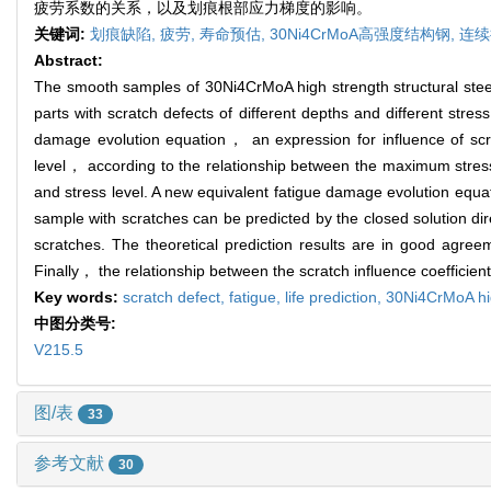
疲劳系数的关系，以及划痕根部应力梯度的影响。
关键词:
划痕缺陷,
疲劳,
寿命预估,
30Ni4CrMoA高强度结构钢,
连续
Abstract:
The smooth samples of 30Ni4CrMoA high strength structural steel 
parts with scratch defects of different depths and different str
damage evolution equation， an expression for influence of scr
level， according to the relationship between the maximum stress 
and stress level. A new equivalent fatigue damage evolution equa
sample with scratches can be predicted by the closed solution dire
scratches. The theoretical prediction results are in good agree
Finally， the relationship between the scratch influence coefficient
Key words:
scratch defect,
fatigue,
life prediction,
30Ni4CrMoA hig
中图分类号:
V215.5
图/表
33
参考文献
30