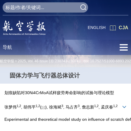
ENGLISH
CJA
导航
航空学报 >
2025
,
Vol. 46
Issue (3)
: 230743-230743 doi:
10.7527/S1000-6893.20
固体力学与飞行器总体设计
划痕缺陷对30Ni4CrMoA试样疲劳寿命影响的试验与理论模型
1
,
2
1
,
2
3
3
1
,
2
1
,
2
张梦伟
, 胡伟平
(
), 徐海斌
, 马占齐
, 詹志新
, 孟庆春
Experimental and theoretical model study on influence of scratch de