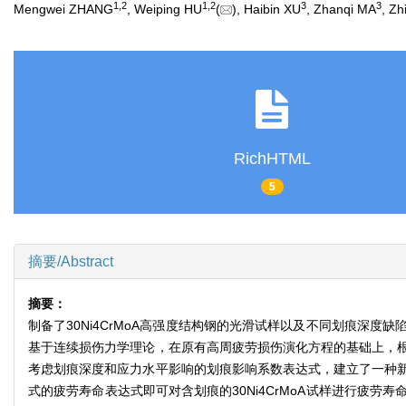
1
,
2
1
,
2
3
3
Mengwei ZHANG
, Weiping HU
(
), Haibin XU
, Zhanqi MA
, Z
RichHTML
5
摘要/Abstract
摘要：
制备了30Ni4CrMoA高强度结构钢的光滑试样以及不同划痕深
基于连续损伤力学理论，在原有高周疲劳损伤演化方程的基础上，
考虑划痕深度和应力水平影响的划痕影响系数表达式，建立了一种
式的疲劳寿命表达式即可对含划痕的30Ni4CrMoA试样进行疲