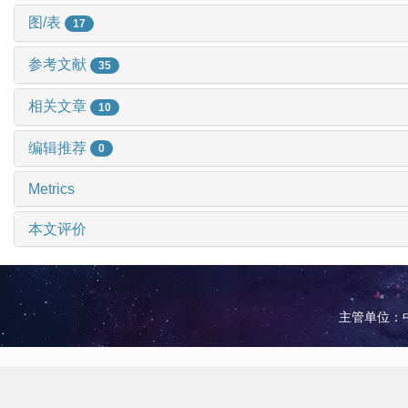
图/表
17
参考文献
35
相关文章
10
编辑推荐
0
Metrics
本文评价
主管单位：