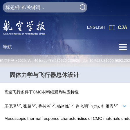
ENGLISH
CJA
导航
航空学报 >
2025
,
Vol. 46
Issue (3)
: 230620-230620 doi:
10.7527/S1000-6893.20
固体力学与飞行器总体设计
高速飞行条件下CMC材料细观热响应特性
1
,
2
1
,
2
1
,
2
1
,
2
1
,
2
1
,
2
王偲琛
, 张超
, 蔡兴考
, 杨肖峰
, 肖光明
(
), 杜雁霞
Mesoscopic thermal response characteristics of CMC materials under