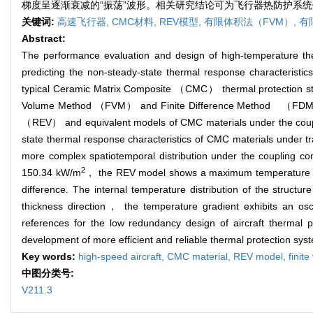
梯度呈逐渐衰减的“振荡”波形。相关研究结论可为飞行器热防护系
关键词:
高速飞行器,
CMC材料,
REV模型,
有限体积法（FVM）,
有
Abstract:
The performance evaluation and design of high-temperature therm
predicting the non-steady-state thermal response characteristics
typical Ceramic Matrix Composite （CMC） thermal protection stru
Volume Method （FVM） and Finite Difference Method （FDM）. Ad
（REV） and equivalent models of CMC materials under the couplin
state thermal response characteristics of CMC materials under tr
more complex spatiotemporal distribution under the coupling con
2
150.34 kW/m
， the REV model shows a maximum temperature diff
difference. The internal temperature distribution of the structur
thickness direction， the temperature gradient exhibits an osci
references for the low redundancy design of aircraft thermal 
development of more efficient and reliable thermal protection syst
Key words:
high-speed aircraft,
CMC material,
REV model,
finit
中图分类号:
V211.3