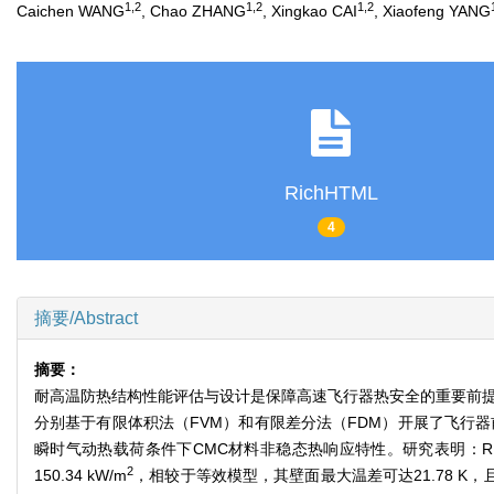
1
,
2
1
,
2
1
,
2
Caichen WANG
, Chao ZHANG
, Xingkao CAI
, Xiaofeng YANG
RichHTML
4
摘要/Abstract
摘要：
耐高温防热结构性能评估与设计是保障高速飞行器热安全的重要前提
分别基于有限体积法（FVM）和有限差分法（FDM）开展了飞行
瞬时气动热载荷条件下CMC材料非稳态热响应特性。研究表明：
2
150.34 kW/m
，相较于等效模型，其壁面最大温差可达21.78 K