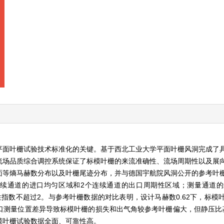
平面叶栅试验技术标准化的关键。基于西北工业大学平面叶栅风洞完成了
流场品质综合调控系统保证了标模叶栅的来流准确性、流场周期性以及展
面等熵马赫数分布以及叶栅尾迹分布，并与德国宇航院风洞公开的参考叶
连续通道的进口均匀区域和2个连续通道的出口周期性区域；测量通道
周期性指数不超过2。与参考叶栅数据的对比表明，设计马赫数0.62下，标
口测量位置差异导致标模叶栅的损失和出气角较参考叶栅偏大，但静压比
模叶栅试验数据全面、可靠性高。