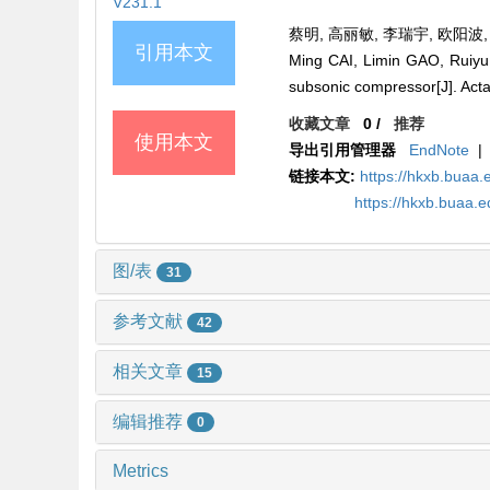
V231.1
蔡明, 高丽敏, 李瑞宇, 欧阳波, 
引用本文
Ming CAI, Limin GAO, Ruiyu 
subsonic compressor[J]. Acta
收藏文章
0
/
推荐
使用本文
导出引用管理器
EndNote
|
链接本文:
https://hkxb.bua
https://hkxb.buaa.
图/表
31
参考文献
42
相关文章
15
编辑推荐
0
Metrics