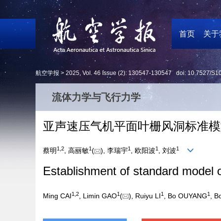
首页
关于
航空学报 >
2025
,
Vol. 46
Issue (2)
: 130547-130547 doi:
10.7527/S1
流体力学与飞行力学
亚声速压气机平面叶栅风洞标准模
1
,
2
1
1
1
1
蔡明
, 高丽敏
(
), 李瑞宇
, 欧阳波
, 刘波
Establishment of standard model o
1
,
2
1
1
1
Ming CAI
, Limin GAO
(
), Ruiyu LI
, Bo OUYANG
, B