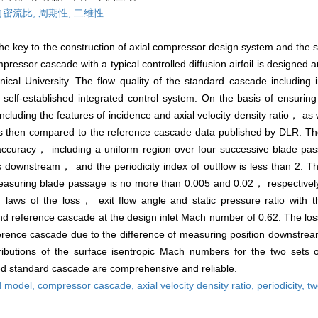
向密流比,
周期性,
二维性
he key to the construction of axial compressor design system and the st
essor cascade with a typical controlled diffusion airfoil is designed 
ical University. The flow quality of the standard cascade including 
 self-established integrated control system. On the basis of ensurin
ding the features of incidence and axial velocity density ratio， as we
 then compared to the reference cascade data published by DLR. The
 accuracy， including a uniform region over four successive blade p
 downstream， and the periodicity index of outflow is less than 2. The
 measuring blade passage is no more than 0.005 and 0.02， respectivel
 laws of the loss， exit flow angle and static pressure ratio with th
d reference cascade at the design inlet Mach number of 0.62. The loss
ference cascade due to the difference of measuring position downstre
stributions of the surface isentropic Mach numbers for the two sets 
shed standard cascade are comprehensive and reliable.
d model,
compressor cascade,
axial velocity density ratio,
periodicity,
tw