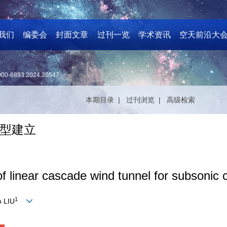
我们
编委会
封面文章
过刊一览
学术资讯
空天前沿大
000-6893.2024.30547
本期目录 |
过刊浏览 |
高级检索
型建立
f linear cascade wind tunnel for subsonic
1
o LIU