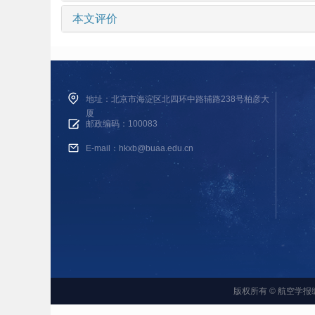
本文评价
地址：北京市海淀区北四环中路辅路238号柏彦大
厦
邮政编码：100083
E-mail：hkxb@buaa.edu.cn
版权所有 © 航空学报