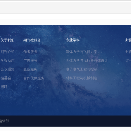
关于我们
期刊社服务
专业学科
封
期刊介绍
作者服务
流体力学与飞行力学
封
学报动态
广告服务
固体力学与飞行器总体设计
过
会议通知
企业服务
电子电气工程与控制
编委会
合作伙伴服务
材料工程与机械制造
招聘
编辑部