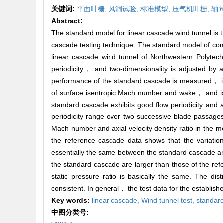
关键词:
平面叶栅,
风洞试验,
标准模型,
压气机叶栅,
轴
Abstract:
The standard model for linear cascade wind tunnel is t
cascade testing technique. The standard model of compr
linear cascade wind tunnel of Northwestern Polytechn
periodicity， and two-dimensionality is adjusted by a
performance of the standard cascade is measured， inclu
of surface isentropic Mach number and wake， and is
standard cascade exhibits good flow periodicity and
periodicity range over two successive blade passages
Mach number and axial velocity density ratio in the
the reference cascade data shows that the variation
essentially the same between the standard cascade an
the standard cascade are larger than those of the re
static pressure ratio is basically the same. The di
consistent. In general， the test data for the establi
Key words:
linear cascade,
Wind tunnel test,
standar
中图分类号: