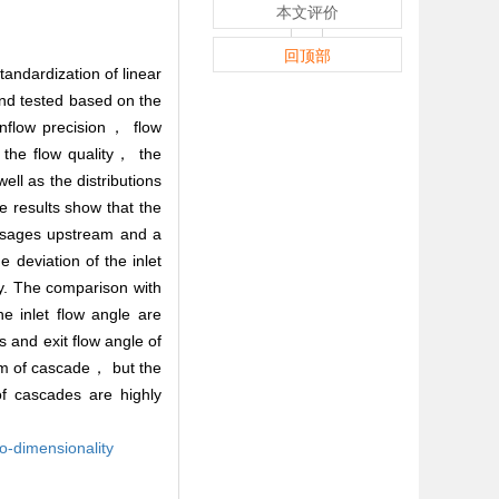
本文评价
回顶部
andardization of linear
and tested based on the
inflow precision， flow
g the flow quality， the
ll as the distributions
 results show that the
assages upstream and a
 deviation of the inlet
y. The comparison with
e inlet flow angle are
 and exit flow angle of
am of cascade， but the
of cascades are highly
o-dimensionality