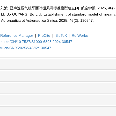
刘波. 亚声速压气机平面叶栅风洞标准模型建立[J]. 航空学报, 2025, 46(2): 
LI, Bo OUYANG, Bo LIU. Establishment of standard model of linear c
 Aeronautica et Astronautica Sinica, 2025, 46(2): 130547.
Reference Manager
|
ProCite
|
BibTeX
|
RefWorks
a.edu.cn/CN/10.7527/S1000-6893.2024.30547
edu.cn/CN/Y2025/V46/I2/130547