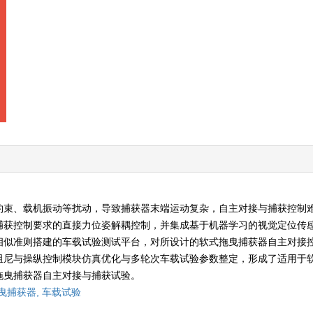
约束、载机振动等扰动，导致捕获器末端运动复杂，自主对接与捕获控制
捕获控制要求的直接力位姿解耦控制，并集成基于机器学习的视觉定位传
相似准则搭建的车载试验测试平台，对所设计的软式拖曳捕获器自主对接
阻尼与操纵控制模块仿真优化与多轮次车载试验参数整定，形成了适用于
拖曳捕获器自主对接与捕获试验。
曳捕获器,
车载试验