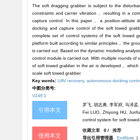
The soft dragging grabber is subject to the disturba
constraints and carrier vibration， resulting in a c
capture control. In this paper， a position-attitute
docking and capture control of the soft towed grabb
complete set of control systems of the soft towed 
platform built according to similar principles， the g
is carried out. Based on the dynamic modeling analysis
control module is carried out. With multiple rounds of
of soft towed grabber in the air is developed， which 
scale soft towed grabber.
Key words:
UAV recovery,
autonomous docking contr
中图分类号:
V249.1
罗飞, 胡志勇, 李军府, 马泽孟,
引用本文
Fei LUO, Zhiyong HU, Junfu
control system for soft towed
收藏文章
0
/
推荐
使用本文
导出引用管理器
EndNote
|