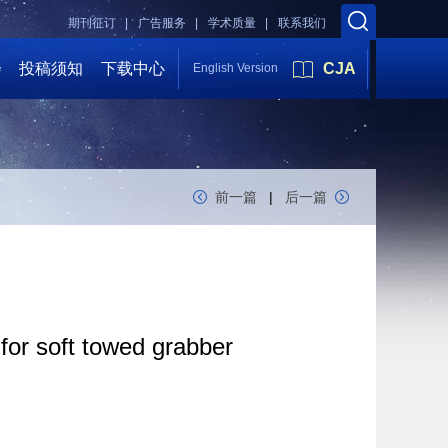
期刊征订 |
广告服务 |
学术质量 |
联系我们
会
投稿须知
下载中心
CJA
English Version
前一篇
|
后一篇
for soft towed grabber