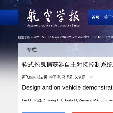
首页
关于
航空学报 >
2023
,
Vol. 44
Issue (20)
: 628921-628921 doi:
10.7527/S
专栏
软式拖曳捕获器自主对接控制系统
罗飞(
), 胡志勇, 李军府, 马泽孟, 艾俊强
Design and on⁃vehicle demonstrat
Fei LUO(
), Zhiyong HU, Junfu LI, Zemeng MA, Junqi