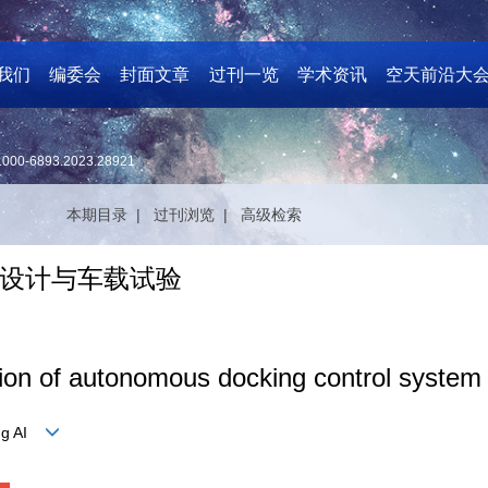
我们
编委会
封面文章
过刊一览
学术资讯
空天前沿大
1000-6893.2023.28921
本期目录 |
过刊浏览 |
高级检索
设计与车载试验
ion of autonomous docking control system 
ang AI