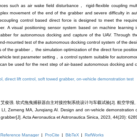
nces such as air wake field disturbance， rigid-flexible coupling mul
omplex movement of the end of the grabber and severe difficulty in 
 decoupling control based direct force is designed to meet the requ
er. A visual positioning sensor system based on machine learning i
grabber for autonomous docking and capture of the UAV. Through th
round-mounted test of the autonomous docking control system of the des
 of the grabber， the simulation optimization of the direct force positi
 vehicle test parameter setting， a control system suitable for autonom
can be used for the next step of air-based autonomous docking and cap
ol,
direct lift control,
soft towed grabber,
on-vehicle demonstration test
 艾俊强. 软式拖曳捕获器自主对接控制系统设计与车载试验[J]. 航空学报, 2023, 
 LI, Zemeng MA, Junqiang AI. Design and on⁃vehicle demonstration 
 grabber[J]. Acta Aeronautica et Astronautica Sinica, 2023, 44(20): 628
Reference Manager
|
ProCite
|
BibTeX
|
RefWorks