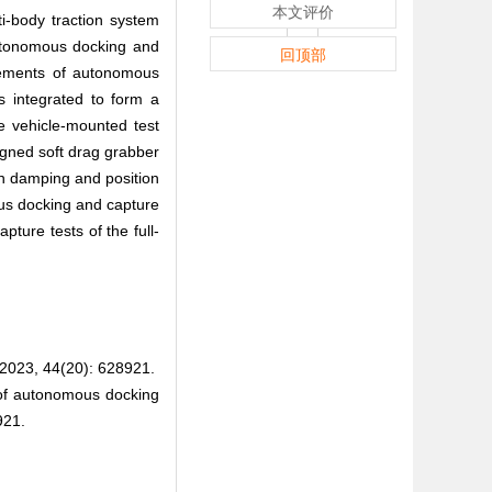
本文评价
ti-body traction system
autonomous docking and
回顶部
irements of autonomous
s integrated to form a
e vehicle-mounted test
igned soft drag grabber
on damping and position
ous docking and capture
ture tests of the full-
44(20): 628921.
of autonomous docking
921.