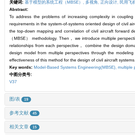
关键词:
基于模型的系统工程（MBSE）,
多视角,
正向设计,
民用飞
Abstract:
To address the problems of increasing complexity in coupling
requirements in the system-of-systems oriented design of civil a
the top-down mapping and correlation of civil aircraft forward 
（MBSE） methodology. Then， we introduce multiple perspectives 
relationships from each perspective， combine the design domai
design model from multiple perspectives through the modeling 
effectiveness of this method for the design of civil aircraft systems
Key words:
Model-Based Systems Engineering(MBSE),
multiple
中图分类号:
V37
图/表
19
参考文献
45
相关文章
15