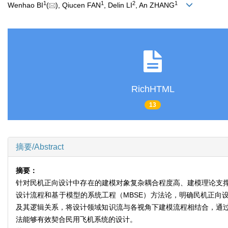
1
1
2
1
Wenhao BI
(
), Qiucen FAN
, Delin LI
, An ZHANG
RichHTML
13
摘要/Abstract
摘要：
针对民机正向设计中存在的建模对象复杂耦合程度高、建模理论支
设计流程和基于模型的系统工程（MBSE）方法论，明确民机正向
及其逻辑关系，将设计领域知识流与各视角下建模流程相结合，通过
法能够有效契合民用飞机系统的设计。