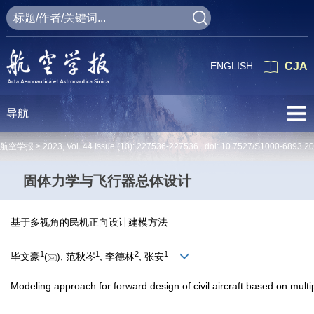
ENGLISH
CJA
导航
航空学报 >
2023
,
Vol. 44
Issue (10)
: 227536-227536 doi:
10.7527/S1000-6893.2
固体力学与飞行器总体设计
基于多视角的民机正向设计建模方法
1
1
2
1
毕文豪
(
), 范秋岑
, 李德林
, 张安
Modeling approach for forward design of civil aircraft based on multi