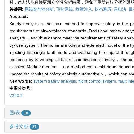
时，该方法能直接更新安全性分析结果，避免了重新建模分析的繁
关键词:
系统安全性分析,
飞控系统,
故障注入,
状态遍历,
递归法,
最
Abstract:
Safety analysis is the main method to improve safety in the 
requirements of airworthiness standards. Traditional safety anal
analysts， and thus cannot meet the requirements of safety analy
by-wire system. The nominal model and extended model of the fly-
injecting the single fault mode and evaluating the impact thro
response by traversing all failure combinations. Finally， the c
classical Markov method， our method can avoid dependence on
update the results of safety analysis automatically， which can av
Key words:
system safety analysis,
flight control system,
fault inj
中图分类号:
V240.2
图/表
18
参考文献
27