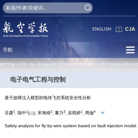
ENGLISH
CJA
导航
航空学报 >
2023
,
Vol. 44
Issue (9)
: 327329-327329 doi:
10.7527/S1000-6893.20
电子电气工程与控制
基于故障注入模型的电传飞控系统安全性分析
1
1
2
3
1
4
荘露
, 陆中
(
), 宋海靖
, 董力
, 吴雨婷
, 周伽
Safety analysis for fly⁃by⁃wire system based on fault injection model