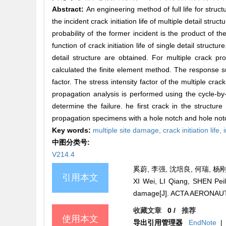
Abstract:
An engineering method of full life for struct
the incident crack initiation life of multiple detail str
probability of the former incident is the product of th
function of crack initiation life of single detail structur
detail structure are obtained. For multiple crack pro
calculated the finite element method. The response su
factor. The stress intensity factor of the multiple cra
propagation analysis is performed using the cycle-by-c
determine the failure. he first crack in the structure
propagation specimens with a hole notch and hole notc
Key words:
multiple site damage,
crack initiation life,
中图分类号:
V214.4
奚蔚, 李强, 沈培良, 何瑞, 杨刚
引用本文
XI Wei, LI Qiang, SHEN Peili
damage[J]. ACTA AERONAUT
收藏文章
0
/
推荐
使用本文
导出引用管理器
EndNote
|