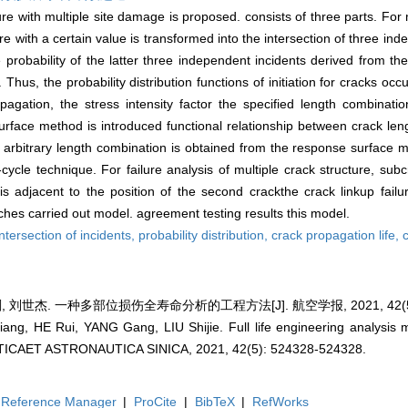
ure with multiple site damage is proposed. consists of three parts. For mu
ucture with a certain value is transformed into the intersection of three i
e probability of the latter three independent incidents derived from the 
e. Thus, the probability distribution functions of initiation for cracks occu
pagation, the stress intensity factor the specified length combinatio
rface method is introduced functional relationship between crack leng
ck arbitrary length combination is obtained from the response surface m
ycle technique. For failure analysis of multiple crack structure, subcr
 is adjacent to the position of the second crackthe crack linkup failur
hes carried out model. agreement testing results this model.
intersection of incidents,
probability distribution,
crack propagation life,
, 刘世杰. 一种多部位损伤全寿命分析的工程方法[J]. 航空学报, 2021, 42(5): 
ang, HE Rui, YANG Gang, LIU Shijie. Full life engineering analysis m
ICAET ASTRONAUTICA SINICA, 2021, 42(5): 524328-524328.
Reference Manager
|
ProCite
|
BibTeX
|
RefWorks