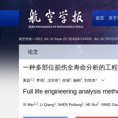
首页
关于
航空学报 >
2021
,
Vol. 42
Issue (5)
: 524328-524328 doi:
10.7527/S1
论文
一种多部位损伤全寿命分析的工程
1,2
1
1
2
1
1
奚蔚
, 李强
, 沈培良
, 何瑞
, 杨刚
, 刘世杰
Full life engineering analysis met
1,2
1
1
2
XI Wei
, LI Qiang
, SHEN Peiliang
, HE Rui
, YANG Ga