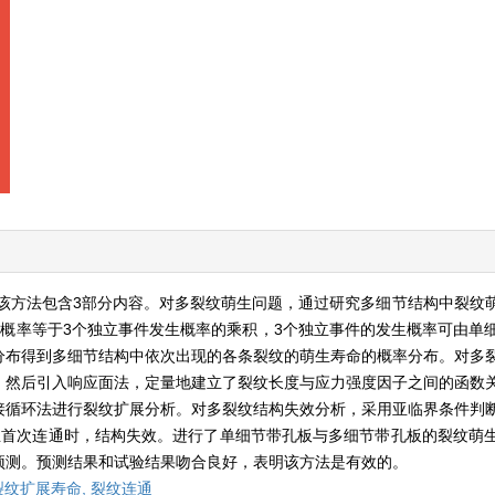
该方法包含3部分内容。对多裂纹萌生问题，通过研究多细节结构中裂纹
概率等于3个独立事件发生概率的乘积，3个独立事件的发生概率可由单
分布得到多细节结构中依次出现的各条裂纹的萌生寿命的概率分布。对多
，然后引入响应面法，定量地建立了裂纹长度与应力强度因子之间的函数
接循环法进行裂纹扩展分析。对多裂纹结构失效分析，采用亚临界条件判
生首次连通时，结构失效。进行了单细节带孔板与多细节带孔板的裂纹萌
预测。预测结果和试验结果吻合良好，表明该方法是有效的。
裂纹扩展寿命,
裂纹连通