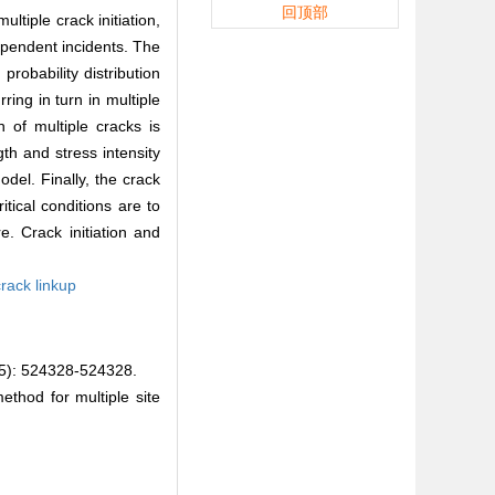
回顶部
ltiple crack initiation,
ndependent incidents. The
probability distribution
rring in turn in multiple
n of multiple cracks is
th and stress intensity
odel. Finally, the crack
itical conditions are to
e. Crack initiation and
crack linkup
524328-524328.
ethod for multiple site