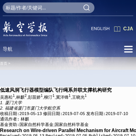
ENGLISH
CJA
导航
首页 >
低速风洞飞行器模型编队飞行绳系并联支撑机构研究
1
2
1
1
1
1
吴惠松
,林麒
,彭苗娇
,柳汀
,冀洋锋
,王晓光
1. 厦门大学
2. 福建省厦门市厦门大学航空系
收稿日期:
2019-05-13
修回日期:
2019-07-05
发布日期:
2019-07-10
通讯作者:
林麒
基金资助:
国家自然科学基金;国家自然科学基金
Research on Wire-driven Parallel Mechanism for Aircraft M
Received:
2019-05-13
Revised:
2019-07-05
Published:
2019-07-10