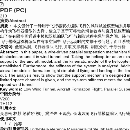
PDF (PC)
219
摘要/Abstract
摘要：
本文设计了一种用于飞行器双机编队飞行的风洞试验模型绳系并
构作为飞行器模型的支撑，建立了基于可移动的滑轮铰点与直升机模型编
出了在有限空间通道中模拟双机编队飞行与着陆过程中绳与绳之间、绳与
飞行器模型双机编队在有限空间中飞行运动时的支撑干涉问题，而且系统
关键词:
低速风洞,
飞行器编队飞行,
并联支撑机构,
刚度分析,
干涉分析
Abstract:
In this paper, a wire-driven parallel suspension mechanism for
obstacles around it in wind tunnel test. Taking the helicop-ter as an 
support of the aircraft model, and the kinematic model of the helicopte
established. Furthermore, the stiffness of the system is analyzed. Addit
aircraft models in formation flight simulated flying and landing in the l
out. The analysis results show that the support mechanism designed in th
limited space channel is given, and the sys-tem stiffness meets the stabil
speed wind tunnel.
Key words:
Low Wind Tunnel,
Aircraft Formation Flight,
Parallel Sus
中图分类号:
V260
TH112
引用本文
吴惠松 林麒 彭苗娇 柳汀 冀洋锋 王晓光. 低速风洞飞行器模型编队飞行绳系
使用本文
/
/
推荐
导出引用管理器
EndNote
|
Reference Manager
|
ProCite
|
BibTeX
|
RefWork