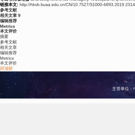
链接本文:
http://hkxb.buaa.edu.cn/CN/10.7527/S1000-6893.2019.231
参考文献
相关文章
9
编辑推荐
Metrics
本文评价
摘要
参考文献
相关文章
编辑推荐
Metrics
本文评价
回顶部
主管单位：