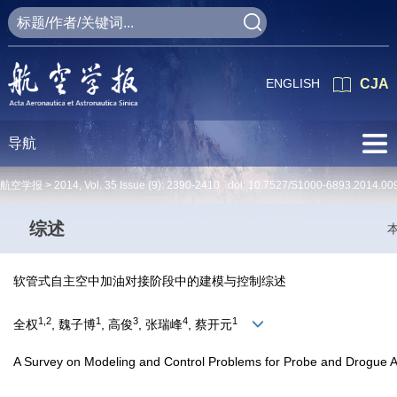
ENGLISH
CJA
导航
航空学报 >
2014
,
Vol. 35
Issue (9)
: 2390-2410 doi:
10.7527/S1000-6893.2014.00
综述
软管式自主空中加油对接阶段中的建模与控制综述
1,2
1
3
4
1
全权
, 魏子博
, 高俊
, 张瑞峰
, 蔡开元
A Survey on Modeling and Control Problems for Probe and Drogue A