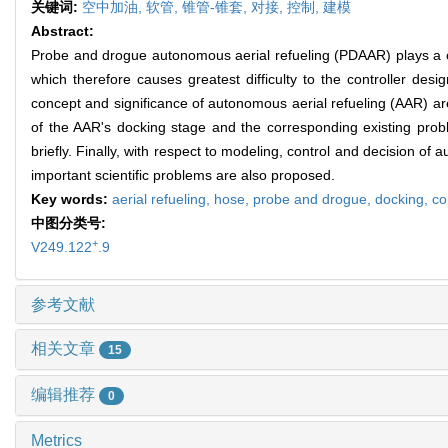
关键词:
空中加油,
软管,
锥管-锥套,
对接,
控制,
建模
Abstract:
Probe and drogue autonomous aerial refueling (PDAAR) plays a criti
which therefore causes greatest difficulty to the controller des
concept and significance of autonomous aerial refueling (AAR) ar
of the AAR's docking stage and the corresponding existing probl
briefly. Finally, with respect to modeling, control and decision o
important scientific problems are also proposed.
Key words:
aerial refueling,
hose,
probe and drogue,
docking,
co
中图分类号:
+
V249.122
.9
参考文献
相关文章
15
编辑推荐
0
Metrics