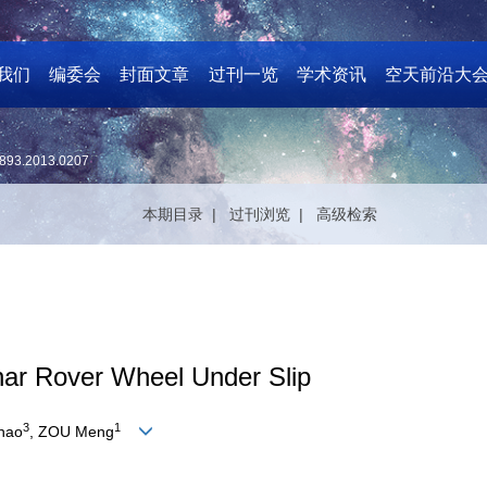
我们
编委会
封面文章
过刊一览
学术资讯
空天前沿大
893.2013.0207
本期目录 |
过刊浏览 |
高级检索
nar Rover Wheel Under Slip
3
1
hao
, ZOU Meng