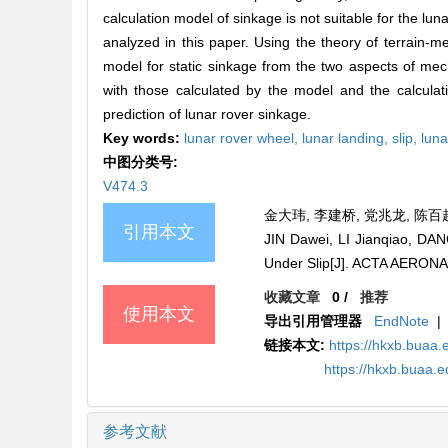
calculation model of sinkage is not suitable for the lun
analyzed in this paper. Using the theory of terrain-m
model for static sinkage from the two aspects of mec
with those calculated by the model and the calculati
prediction of lunar rover sinkage.
Key words:
lunar rover wheel,
lunar landing,
slip,
luna
中图分类号:
V474.3
金大玮, 李建桥, 党兆龙, 陈百超,
引用本文
JIN Dawei, LI Jianqiao, DA
Under Slip[J]. ACTA AERON
收藏文章
0
/
推荐
使用本文
导出引用管理器
EndNote
|
链接本文:
https://hkxb.buaa
https://hkxb.buaa.
参考文献