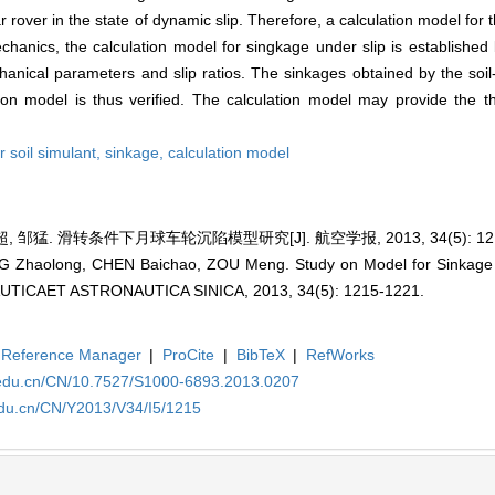
ar rover in the state of dynamic slip. Therefore, a calculation model for 
echanics, the calculation model for singkage under slip is established
hanical parameters and slip ratios. The sinkages obtained by the soi
on model is thus verified. The calculation model may provide the the
r soil simulant,
sinkage,
calculation model
 邹猛. 滑转条件下月球车轮沉陷模型研究[J]. 航空学报, 2013, 34(5): 1215
NG Zhaolong, CHEN Baichao, ZOU Meng. Study on Model for Sinkage
AUTICAET ASTRONAUTICA SINICA, 2013, 34(5): 1215-1221.
Reference Manager
|
ProCite
|
BibTeX
|
RefWorks
.edu.cn/CN/10.7527/S1000-6893.2013.0207
edu.cn/CN/Y2013/V34/I5/1215