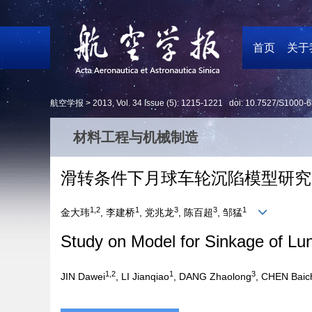
首页
关于
航空学报 >
2013
,
Vol. 34
Issue (5)
: 1215-1221 doi:
10.7527/S1000-6
材料工程与机械制造
滑转条件下月球车轮沉陷模型研究
1,2
1
3
3
1
金大玮
, 李建桥
, 党兆龙
, 陈百超
, 邹猛
Study on Model for Sinkage of Lu
1,2
1
3
JIN Dawei
, LI Jianqiao
, DANG Zhaolong
, CHEN Baic