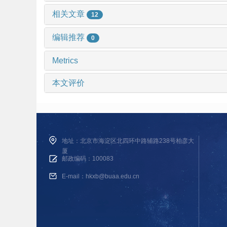
相关文章
12
编辑推荐
0
Metrics
本文评价
地址：北京市海淀区北四环中路辅路238号柏彦大
厦
邮政编码：100083
E-mail：hkxb@buaa.edu.cn